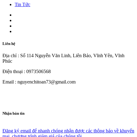
Tin Tức
Liên hệ
Địa chỉ : Số 114 Nguyễn Văn Linh, Liên Bảo, Vĩnh Yên, Vĩnh
Phúc
Điện thoại : 0973506568
Email : nguyenchitoan73@gmail.com
Nhận bản tin
Đăng ký email để nhanh chóng nhận được các thông báo về khuyến
mại, chương trình giảm giá của chúng tôi