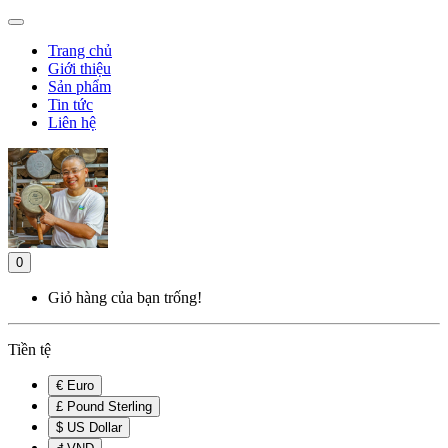
Trang chủ
Giới thiệu
Sản phẩm
Tin tức
Liên hệ
0
Giỏ hàng của bạn trống!
Tiền tệ
€ Euro
£ Pound Sterling
$ US Dollar