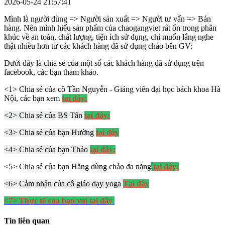
2026-05-24 21:57:41
Mình là người dùng => Người sản xuất => Người tư vấn => Bán
hàng. Nên mình hiểu sản phẩm của chaogangviet rất ổn trong phân
khúc về an toàn, chất lượng, tiện ích sử dụng, chỉ muốn lắng nghe
thật nhiều hơn từ các khách hàng đã sử dụng chảo bên GV:
Dưới đây là chia sẻ của một số các khách hàng đã sử dụng trên
facebook, các bạn tham khảo.
<1> Chia sẻ của cô Tần Nguyễn - Giảng viên đại học bách khoa Hà
Nội, các bạn xem
tại đây:
<2> Chia sẻ của BS Tân
tại đây:
<3> Chia sẻ của bạn Hường
tại đây
<4> Chia sẻ của bạn Thảo
tại đây:
<5> Chia sẻ của bạn Hằng dùng chảo đa năng
tại đây:
<6> Cảm nhận của cô giáo dạy yoga
Tại đây
<7> Thực tế của bạn vui tại đây
Tin liên quan