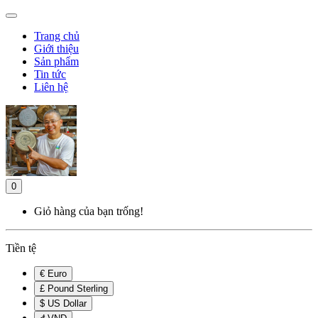
Trang chủ
Giới thiệu
Sản phẩm
Tin tức
Liên hệ
0
Giỏ hàng của bạn trống!
Tiền tệ
€ Euro
£ Pound Sterling
$ US Dollar