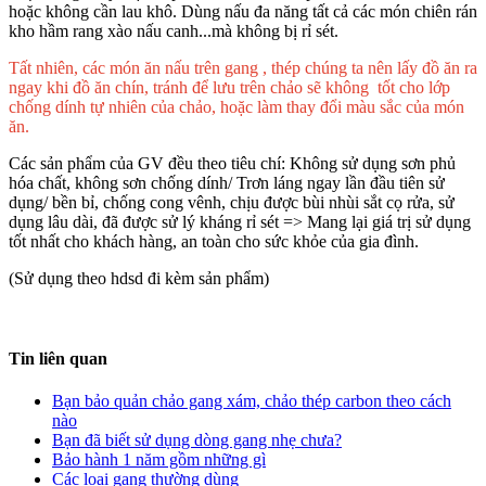
hoặc không cần lau khô.
Dùng nấu đa năng tất cả các món chiên rán
kho hầm rang xào nấu canh...mà không bị rỉ sét.
Tất nhiên, các món ăn nấu trên gang , thép chúng ta nên lấy đồ ăn ra
ngay khi đồ ăn chín, tránh để lưu trên chảo sẽ không tốt cho lớp
chống dính tự nhiên của chảo, hoặc làm thay đổi màu sắc của món
ăn.
Các sản phẩm của GV đều theo tiêu chí: Không sử dụng sơn phủ
hóa chất, không sơn chống dính/ Trơn láng ngay lần đầu tiên sử
dụng/ bền bỉ, chống cong vênh, chịu được bùi nhùi sắt cọ rửa, sử
dụng lâu dài, đã được sử lý kháng rỉ sét => Mang lại giá trị sử dụng
tốt nhất cho khách hàng, an toàn cho sức khỏe của gia đình.
(Sử dụng theo hdsd đi kèm sản phẩm)
Tin liên quan
Bạn bảo quản chảo gang xám, chảo thép carbon theo cách
nào
Bạn đã biết sử dụng dòng gang nhẹ chưa?
Bảo hành 1 năm gồm những gì
Các loại gang thường dùng