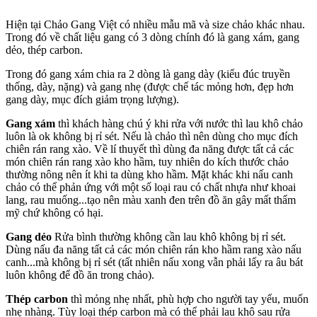
Hiện tại Chảo Gang Việt có nhiều mẫu mã và size chảo khác nhau.
Trong đó về chất liệu gang có 3 dòng chính đó là gang xám, gang
dẻo, thép carbon.
Trong đó gang xám chia ra 2 dòng là gang dày (kiểu đúc truyền
thống, dày, nặng) và gang nhẹ (được chế tác mỏng hơn, đẹp hơn
gang dày, mục đích giảm trọng lượng).
Gang xám
thì khách hàng chú ý khi rửa với nước thì lau khô chảo
luôn là ok không bị rỉ sét. Nếu là chảo thì nên dùng cho mục đích
chiên rán rang xào. Về lí thuyết thì dùng đa năng được tất cả các
món chiên rán rang xào kho hầm, tuy nhiên do kích thước chảo
thường nông nên ít khi ta dùng kho hầm. Mặt khác khi nấu canh
chảo có thể phản ứng với một số loại rau có chất nhựa như khoai
lang, rau muống...tạo nên màu xanh đen trên đồ ăn gây mất thẩm
mỹ chứ không có hại.
Gang dẻo
Rửa bình thường không cần lau khô không bị rỉ sét.
Dùng nấu đa năng tất cả các món chiên rán kho hầm rang xào nấu
canh...mà không bị rỉ sét (tất nhiên nấu xong vẫn phải lấy ra âu bát
luôn không để đồ ăn trong chảo).
Thép carbon
thì mỏng nhẹ nhất, phù hợp cho người tay yếu, muốn
nhẹ nhàng. Tùy loại thép carbon mà có thể phải lau khô sau rửa