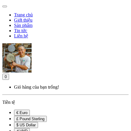
Trang chủ
Giới thiệu
Sản phẩm
Tin tức
Liên hệ
0
Giỏ hàng của bạn trống!
Tiền tệ
€ Euro
£ Pound Sterling
$ US Dollar