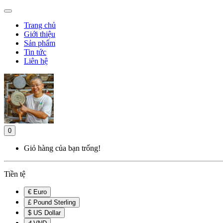
Trang chủ
Giới thiệu
Sản phẩm
Tin tức
Liên hệ
0
Giỏ hàng của bạn trống!
Tiền tệ
€ Euro
£ Pound Sterling
$ US Dollar