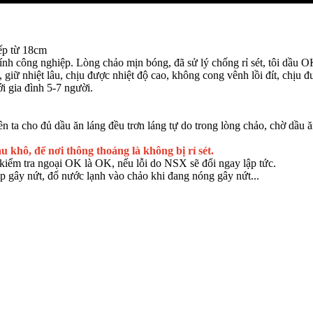
ếp từ 18cm
ính công nghiệp. Lòng chảo mịn bóng, đã sử lý chống rỉ sét, tôi dầu
, giữ nhiệt lâu, chịu được nhiệt độ cao, không cong vênh lồi đít, chịu 
 gia đình 5-7 người.
 ta cho đủ dầu ăn láng đều trơn láng tự do trong lòng chảo, chờ dầu ă
u khô, để nơi thông thoáng là không bị rỉ sét.
iểm tra ngoại OK là OK, nếu lỗi do NSX sẽ đổi ngay lập tức.
p gây nứt, đổ nước lạnh vào chảo khi đang nóng gây nứt...