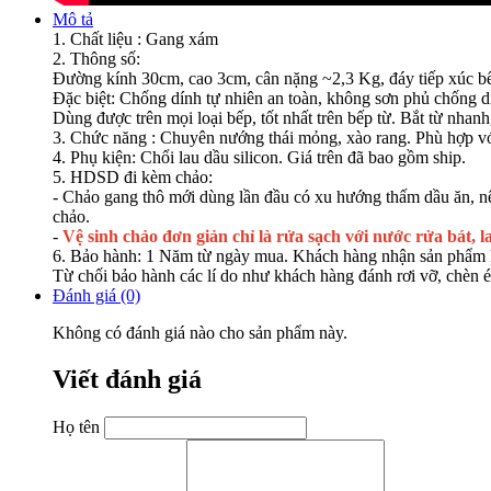
Mô tả
1. Chất liệu : Gang xám
2. Thông số:
Đường kính 30cm, cao 3cm, cân nặng ~2,3 Kg, đáy tiếp xúc b
Đặc biệt: Chống dính tự nhiên an toàn, không sơn phủ chống d
Dùng được trên mọi loại bếp, tốt nhất trên bếp từ. Bắt từ nhanh
3. Chức năng : Chuyên nướng thái mỏng, xào rang. Phù hợp với
4. Phụ kiện: Chổi lau dầu silicon. Giá trên đã bao gồm ship.
5. HDSD đi kèm chảo:
- Chảo gang thô mới dùng lần đầu có xu hướng thấm dầu ăn, nên
chảo.
-
Vệ sinh chảo đơn giản chỉ là rửa sạch với nước rửa bát, la
6. Bảo hành: 1 Năm từ ngày mua. Khách hàng nhận sản phẩm k
Từ chối bảo hành các lí do như khách hàng đánh rơi vỡ, chèn é
Đánh giá (0)
Không có đánh giá nào cho sản phẩm này.
Viết đánh giá
Họ tên