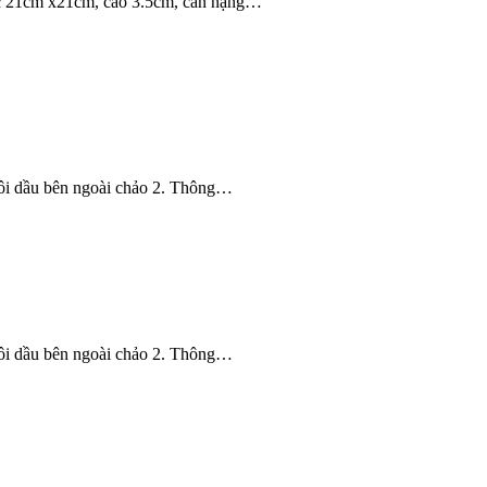
hước 21cm x21cm, cao 3.5cm, cân nặng…
à tôi dầu bên ngoài chảo 2. Thông…
à tôi dầu bên ngoài chảo 2. Thông…