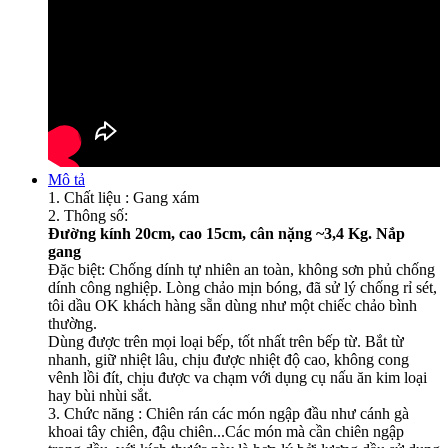
Mô tả
1. Chất liệu : Gang xám
2. Thông số:
Đường kính 20cm, cao 15cm, cân nặng ~3,4 Kg. Nắp
gang
Đặc biệt: Chống dính tự nhiên an toàn, không sơn phủ chống
dính công nghiệp. Lòng chảo mịn bóng, đã sử lý chống rỉ sét,
tôi dầu OK khách hàng sẵn dùng như một chiếc chảo bình
thường.
Dùng được trên mọi loại bếp, tốt nhất trên bếp từ. Bắt từ
nhanh, giữ nhiệt lâu, chịu được nhiệt độ cao, không cong
vênh lồi đít, chịu được va chạm với dụng cụ nấu ăn kim loại
hay bùi nhùi sắt.
3. Chức năng : Chiên rán các món ngập đầu như cánh gà
khoai tây chiên, đậu chiên...Các món mà cần chiên ngập