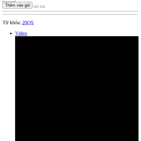
Thêm vào giỏ
Từ khóa:
20QS
Video