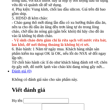
trong dầu, với kích thước này là hợp lý bởi lượng dầu sử dụng
vừa đủ và quánh rất dễ sử dụng.
4. Phụ kiện: Vung kính, chổi lau dầu silicon. Giá trên đã bao
gồm ship.
5. HDSD đi kèm chảo:
- Chảo gang thô mới dùng lần đầu có xu hướng thấm dầu ăn,
nên ta cho đủ dầu ăn láng đều trơn láng tự do trong lòng
chảo, chờ dầu ăn nóng già (gần bốc khói) thì hãy cho đồ ăn
vào là không bị dính chảo.
- Vệ sinh chảo đơn giản chỉ là rửa sạch với nước rửa bát,
lau khô, để nơi thông thoáng là không bị rỉ sét.
6. Bảo hành: 1 Năm từ ngày mua. Khách hàng nhận sản
phẩm kiểm tra ngoại OK là OK, nếu lỗi do NSX sẽ đổi ngay
lập tức.
Từ chối bảo hành các lí do như khách hàng đánh rơi vỡ, chèn
ép gây nứt, đổ nước lạnh vào chảo khi đang nóng gây nứt...
Đánh giá (0)
Không có đánh giá nào cho sản phẩm này.
Viết đánh giá
Họ tên