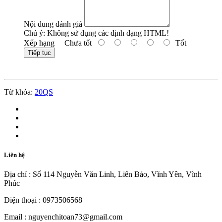
Nội dung đánh giá
Chú ý:
Không sử dụng các định dạng HTML!
Xếp hạng
Chưa tốt
Tốt
Tiếp tục
Từ khóa:
20QS
Liên hệ
Địa chỉ : Số 114 Nguyễn Văn Linh, Liên Bảo, Vĩnh Yên, Vĩnh
Phúc
Điện thoại : 0973506568
Email : nguyenchitoan73@gmail.com