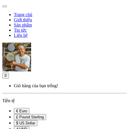
Trang chủ
Giới thiệu
Sản phẩm
Tin tức
Liên hệ
0
Giỏ hàng của bạn trống!
Tiền tệ
€ Euro
£ Pound Sterling
$ US Dollar