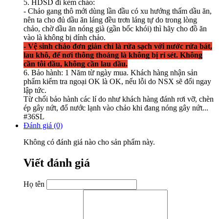
5. HDSD đi kèm chảo:
- Chảo gang thô mới dùng lần đầu có xu hướng thấm dầu ăn,
nên ta cho đủ dầu ăn láng đều trơn láng tự do trong lòng
chảo, chờ dầu ăn nóng già (gần bốc khói) thì hãy cho đồ ăn
vào là không bị dính chảo.
- Vệ sinh chảo đơn giản chỉ là rửa sạch với nước rửa bát,
lau khô, để nơi thông thoáng là không bị rỉ sét. Không
cần tôi dầu, không cần lau dầu.
6. Bảo hành: 1 Năm từ ngày mua. Khách hàng nhận sản
phẩm kiểm tra ngoại OK là OK, nếu lỗi do NSX sẽ đổi ngay
lập tức.
Từ chối bảo hành các lí do như khách hàng đánh rơi vỡ, chèn
ép gây nứt, đổ nước lạnh vào chảo khi đang nóng gây nứt...
#36SL
Đánh giá (0)
Không có đánh giá nào cho sản phẩm này.
Viết đánh giá
Họ tên