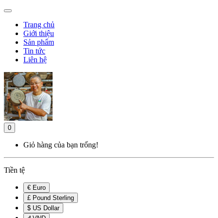
Trang chủ
Giới thiệu
Sản phẩm
Tin tức
Liên hệ
0
Giỏ hàng của bạn trống!
Tiền tệ
€ Euro
£ Pound Sterling
$ US Dollar