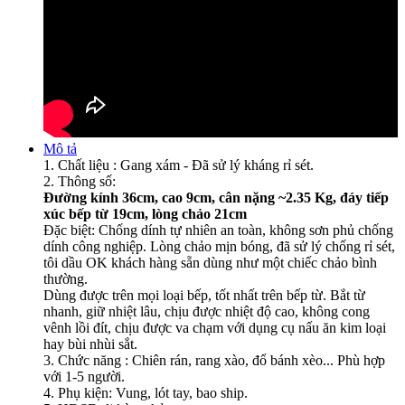
Mô tả
1. Chất liệu : Gang xám - Đã sử lý kháng rỉ sét.
2. Thông số:
Đường kính 36cm, cao 9cm, cân nặng ~2.35 Kg, đáy tiếp
xúc bếp từ 19cm, lòng chảo 21cm
Đặc biệt: Chống dính tự nhiên an toàn, không sơn phủ chống
dính công nghiệp. Lòng chảo mịn bóng, đã sử lý chống rỉ sét,
tôi dầu OK khách hàng sẵn dùng như một chiếc chảo bình
thường.
Dùng được trên mọi loại bếp, tốt nhất trên bếp từ. Bắt từ
nhanh, giữ nhiệt lâu, chịu được nhiệt độ cao, không cong
vênh lồi đít, chịu được va chạm với dụng cụ nấu ăn kim loại
hay bùi nhùi sắt.
3. Chức năng : Chiên rán, rang xào, đổ bánh xèo... Phù hợp
với 1-5 người.
4. Phụ kiện: Vung, lót tay, bao ship.