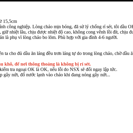
từ 15,5cm
ính công nghiệp. Lòng chảo mịn bóng, đã sử lý chống rỉ sét, tôi dầu
, giữ nhiệt lâu, chịu được nhiệt độ cao, không cong vênh lồi đít, chịu 
n là phụ vì lòng chảo bo lõm. Phù hợp với gia đình 4-6 người.
 ta cho đủ dầu ăn láng đều trơn láng tự do trong lòng chảo, chờ dầu ă
u khô, để nơi thông thoáng là không bị rỉ sét.
iểm tra ngoại OK là OK, nếu lỗi do NSX sẽ đổi ngay lập tức.
p gây nứt, đổ nước lạnh vào chảo khi đang nóng gây nứt...