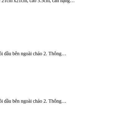
hước 21cm x21cm, cao 3.5cm, cân nặng…
à tôi dầu bên ngoài chảo 2. Thông…
à tôi dầu bên ngoài chảo 2. Thông…