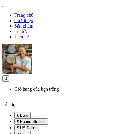
Trang chủ
Giới thiệu
Sản phẩm
Tin tức
Liên hệ
0
Giỏ hàng của bạn trống!
Tiền tệ
€ Euro
£ Pound Sterling
$ US Dollar