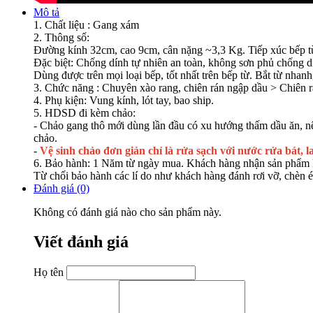
Mô tả
1. Chất liệu : Gang xám
2. Thông số:
Đường kính 32cm, cao 9cm, cân nặng ~3,3 Kg. Tiếp xúc bếp 
Đặc biệt: Chống dính tự nhiên an toàn, không sơn phủ chống d
Dùng được trên mọi loại bếp, tốt nhất trên bếp từ. Bắt từ nhanh
3. Chức năng : Chuyên xào rang, chiên rán ngập dầu > Chiên rá
4. Phụ kiện: Vung kính, lót tay, bao ship.
5. HDSD đi kèm chảo:
- Chảo gang thô mới dùng lần đầu có xu hướng thấm dầu ăn, nên
chảo.
-
Vệ sinh chảo đơn giản chỉ là rửa sạch với nước rửa bát, la
6. Bảo hành: 1 Năm từ ngày mua. Khách hàng nhận sản phẩm k
Từ chối bảo hành các lí do như khách hàng đánh rơi vỡ, chèn é
Đánh giá (0)
Không có đánh giá nào cho sản phẩm này.
Viết đánh giá
Họ tên