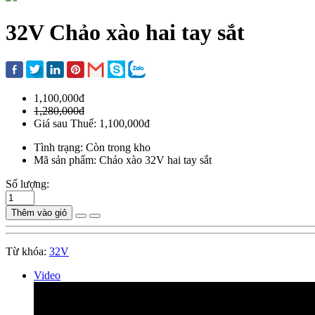
32V Chảo xào hai tay sắt
1,100,000đ
1,280,000đ
Giá sau Thuế: 1,100,000đ
Tình trạng: Còn trong kho
Mã sản phẩm: Chảo xào 32V hai tay sắt
Số lượng:
Thêm vào giỏ
Từ khóa:
32V
Video