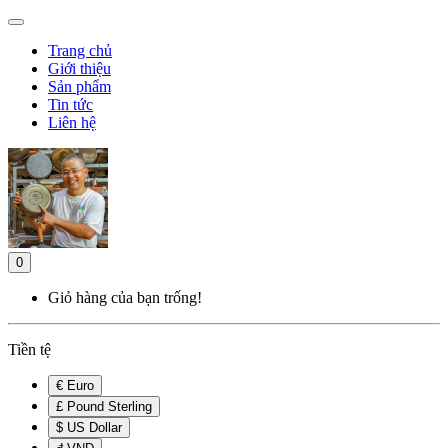
Trang chủ
Giới thiệu
Sản phẩm
Tin tức
Liên hệ
0
Giỏ hàng của bạn trống!
Tiền tệ
€ Euro
£ Pound Sterling
$ US Dollar