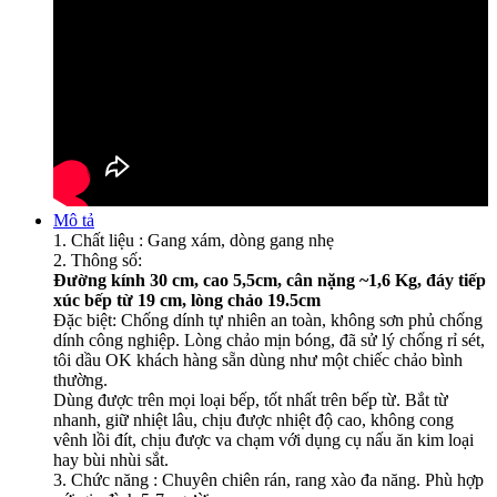
Mô tả
1. Chất liệu : Gang xám, dòng gang nhẹ
2. Thông số:
Đường kính 30 cm, cao 5,5cm, cân nặng ~1,6 Kg, đáy tiếp
xúc bếp từ 19 cm, lòng chảo 19.5cm
Đặc biệt: Chống dính tự nhiên an toàn, không sơn phủ chống
dính công nghiệp. Lòng chảo mịn bóng, đã sử lý chống rỉ sét,
tôi dầu OK khách hàng sẵn dùng như một chiếc chảo bình
thường.
Dùng được trên mọi loại bếp, tốt nhất trên bếp từ. Bắt từ
nhanh, giữ nhiệt lâu, chịu được nhiệt độ cao, không cong
vênh lồi đít, chịu được va chạm với dụng cụ nấu ăn kim loại
hay bùi nhùi sắt.
3. Chức năng : Chuyên chiên rán, rang xào đa năng. Phù hợp