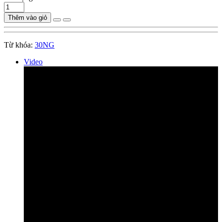
Thêm vào giỏ
Từ khóa:
30NG
Video