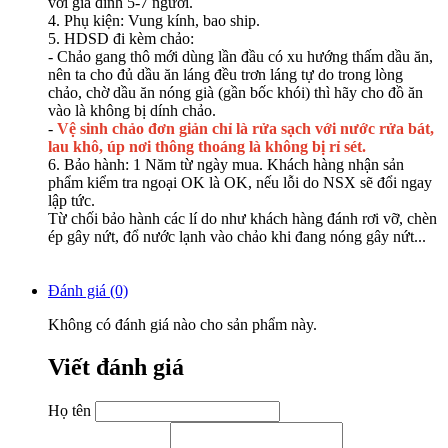
với gia đình 5-7 người.
4. Phụ kiện: Vung kính, bao ship.
5. HDSD đi kèm chảo:
- Chảo gang thô mới dùng lần đầu có xu hướng thấm dầu ăn,
nên ta cho đủ dầu ăn láng đều trơn láng tự do trong lòng
chảo, chờ dầu ăn nóng già (gần bốc khói) thì hãy cho đồ ăn
vào là không bị dính chảo.
-
Vệ sinh chảo đơn giản chỉ là rửa sạch với nước rửa bát,
lau khô, úp nơi thông thoáng là không bị rỉ sét.
6. Bảo hành: 1 Năm từ ngày mua. Khách hàng nhận sản
phẩm kiểm tra ngoại OK là OK, nếu lỗi do NSX sẽ đổi ngay
lập tức.
Từ chối bảo hành các lí do như khách hàng đánh rơi vỡ, chèn
ép gây nứt, đổ nước lạnh vào chảo khi đang nóng gây nứt...
Đánh giá (0)
Không có đánh giá nào cho sản phẩm này.
Viết đánh giá
Họ tên