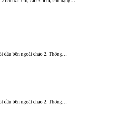
hước 21cm x21cm, cao 3.5cm, cân nặng…
à tôi dầu bên ngoài chảo 2. Thông…
à tôi dầu bên ngoài chảo 2. Thông…