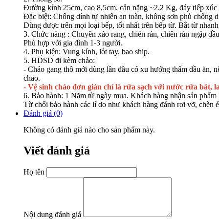
Đường kính 25cm, cao 8,5cm, cân nặng ~2,2 Kg, đáy tiếp xúc
Đặc biệt: Chống dính tự nhiên an toàn, không sơn phủ chống d
Dùng được trên mọi loại bếp, tốt nhất trên bếp từ. Bắt từ nhanh
3. Chức năng : Chuyên xào rang, chiên rán, chiên rán ngập dầu
Phù hợp với gia đình 1-3 người.
4. Phụ kiện: Vung kính, lót tay, bao ship.
5. HDSD đi kèm chảo:
- Chảo gang thô mới dùng lần đầu có xu hướng thấm dầu ăn, nên
chảo.
- Vệ sinh chảo đơn giản chỉ là rửa sạch với nước rửa bát, la
6. Bảo hành: 1 Năm từ ngày mua. Khách hàng nhận sản phẩm k
Từ chối bảo hành các lí do như khách hàng đánh rơi vỡ, chèn é
Đánh giá (0)
Không có đánh giá nào cho sản phẩm này.
Viết đánh giá
Họ tên
Nội dung đánh giá