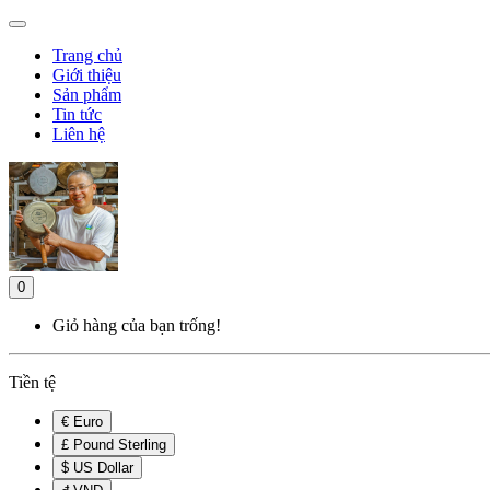
Trang chủ
Giới thiệu
Sản phẩm
Tin tức
Liên hệ
0
Giỏ hàng của bạn trống!
Tiền tệ
€ Euro
£ Pound Sterling
$ US Dollar