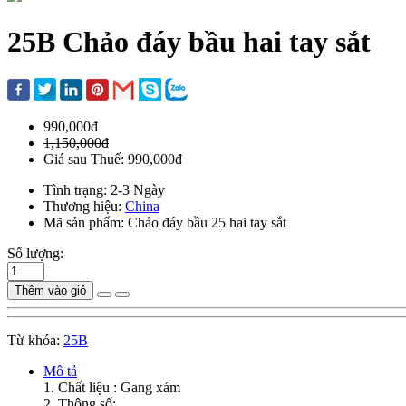
25B Chảo đáy bầu hai tay sắt
990,000đ
1,150,000đ
Giá sau Thuế: 990,000đ
Tình trạng: 2-3 Ngày
Thương hiệu:
China
Mã sản phẩm: Chảo đáy bầu 25 hai tay sắt
Số lượng:
Thêm vào giỏ
Từ khóa:
25B
Mô tả
1. Chất liệu : Gang xám
2. Thông số: