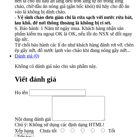
nên ta cho đủ dầu ăn láng đều trơn láng tự do trong lòng
chảo, chờ dầu ăn nóng già (gần bốc khói) thì hãy cho đồ ăn
vào là không bị dính chảo.
-
Vệ sinh chảo đơn giản chỉ là rửa sạch với nước rửa bát,
lau khô, để nơi thông thoáng là không bị rỉ sét.
6. Bảo hành: 1 Năm từ ngày mua. Khách hàng nhận sản
phẩm kiểm tra ngoại OK là OK, nếu lỗi do NSX sẽ đổi ngay
lập tức.
Từ chối bảo hành các lí do như khách hàng đánh rơi vỡ, chèn
ép gây nứt, đổ nước lạnh vào chảo khi đang nóng gây nứt...
Đánh giá (0)
Không có đánh giá nào cho sản phẩm này.
Viết đánh giá
Họ tên
Nội dung đánh giá
Chú ý:
Không sử dụng các định dạng HTML!
Xếp hạng
Chưa tốt
Tốt
Tiếp tục