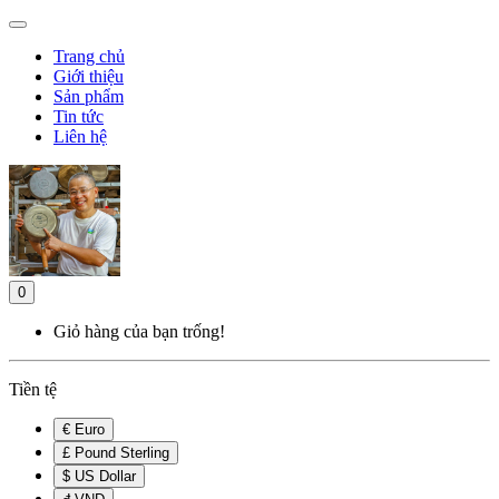
Trang chủ
Giới thiệu
Sản phẩm
Tin tức
Liên hệ
0
Giỏ hàng của bạn trống!
Tiền tệ
€ Euro
£ Pound Sterling
$ US Dollar