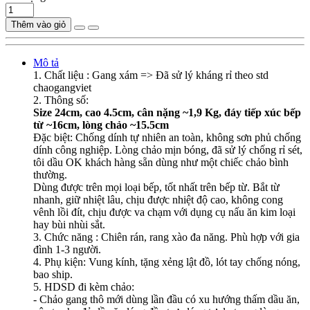
Thêm vào giỏ
Mô tả
1. Chất liệu : Gang xám => Đã sử lý kháng rỉ theo std
chaogangviet
2. Thông số:
Size 24cm, cao 4.5cm, cân nặng ~1,9 Kg, đáy tiếp xúc bếp
từ ~16cm, lòng chảo ~15.5cm
Đặc biệt: Chống dính tự nhiên an toàn, không sơn phủ chống
dính công nghiệp. Lòng chảo mịn bóng, đã sử lý chống rỉ sét,
tôi dầu OK khách hàng sẵn dùng như một chiếc chảo bình
thường.
Dùng được trên mọi loại bếp, tốt nhất trên bếp từ. Bắt từ
nhanh, giữ nhiệt lâu, chịu được nhiệt độ cao, không cong
vênh lồi đít, chịu được va chạm với dụng cụ nấu ăn kim loại
hay bùi nhùi sắt.
3. Chức năng : Chiên rán, rang xào đa năng. Phù hợp với gia
đình 1-3 người.
4. Phụ kiện: Vung kính, tặng xẻng lật đồ, lót tay chống nóng,
bao ship.
5. HDSD đi kèm chảo:
- Chảo gang thô mới dùng lần đầu có xu hướng thấm dầu ăn,